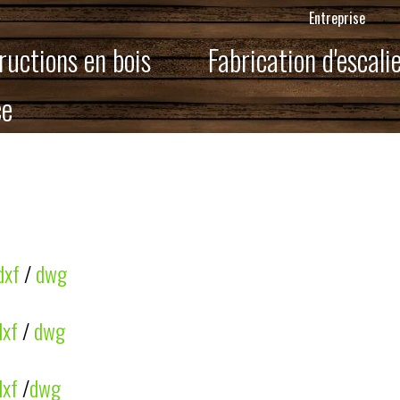
Entreprise
ructions en bois
Fabrication d'escali
ce
dxf
/
dwg
dxf
/
dwg
dxf
/
dwg