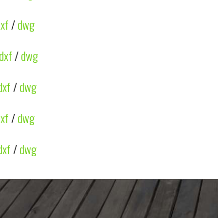
dxf
/
dwg
dxf
/
dwg
dxf
/
dwg
dxf
/
dwg
dxf
/
dwg