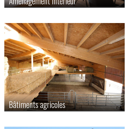
Aménagement intérieur
Vous souhaitez un foyer alliant bien-être, climat intérieur
agréable et d’innombrables possibilités d’aménagement?
Vous devez alors également miser sur cette matière
première unique qu’est le bois pour l’aménagement
intérieur.
Bâtiments agricoles
Le bois permet de créer un climat intérieur agréable.
Même pour les bâtiments agricoles, tels que les étables ou
les granges, il constitue le matériau de construction idéal.