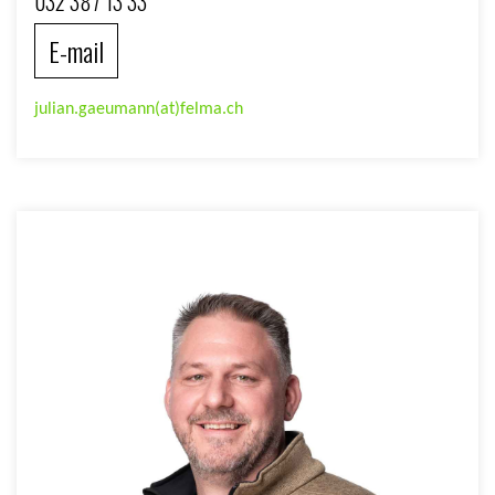
032 387 13 33
E-mail
julian.gaeumann(at)felma.ch