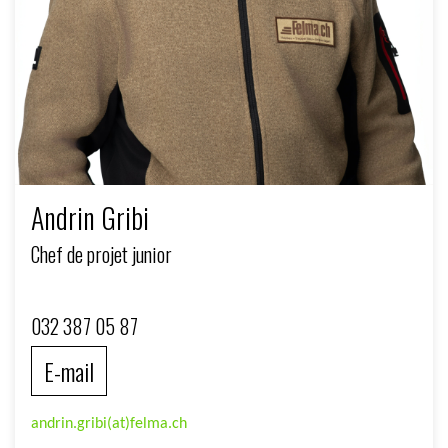
Andrin Gribi
Chef de projet junior
032 387 05 87
E-mail
andrin.gribi(at)felma.ch