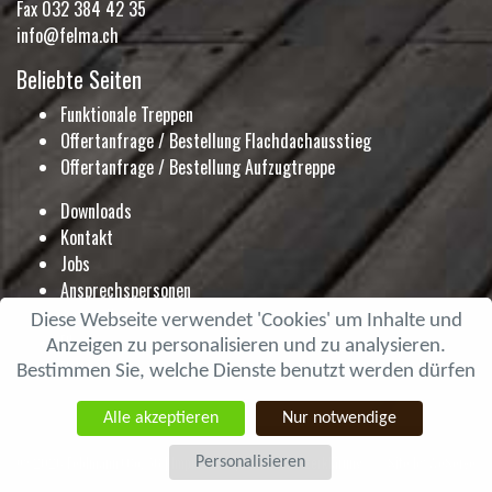
Fax 032 384 42 35
info@felma.ch
Beliebte Seiten
Funktionale Treppen
Offertanfrage / Bestellung Flachdachausstieg
Offertanfrage / Bestellung Aufzugtreppe
Downloads
Kontakt
Jobs
Ansprechspersonen
Ausstellung
Diese Webseite verwendet 'Cookies' um Inhalte und
Blog
Anzeigen zu personalisieren und zu analysieren.
Prospekte
Bestimmen Sie, welche Dienste benutzt werden dürfen
Alle akzeptieren
Nur notwendige
© 2026 Feldmann+Co. AG |
Impressum
|
Datenschutzerklärung
Site by
WeServe
Personalisieren