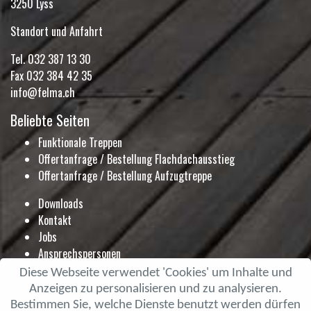
3250 Lyss
Standort und Anfahrt
Tel.
032 387 13 30
Fax 032 384 42 35
info@felma.ch
Beliebte Seiten
Funktionale Treppen
Offertanfrage / Bestellung Flachdachausstieg
Offertanfrage / Bestellung Aufzugtreppe
Downloads
Kontakt
Jobs
Ansprechspersonen
Ausstellung
Diese Webseite verwendet 'Cookies' um Inhalte und
Blog
Anzeigen zu personalisieren und zu analysieren.
Prospekte
Bestimmen Sie, welche Dienste benutzt werden dürfen