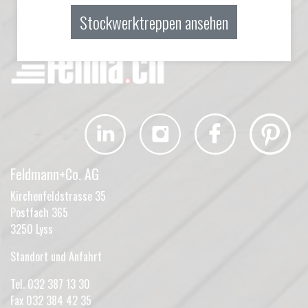
Stockwerktreppen ansehen
Feldmann+Co. AG
Kirchenfeldstrasse 35
Postfach 365
3250 Lyss
Standort und Anfahrt
Tel.
032 387 13 30
Fax 032 384 42 35