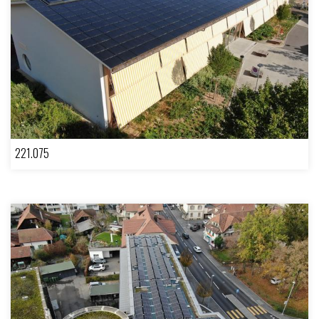
221.075