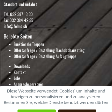
Standort und Anfahrt
Tel.
032 387 13 30
Fax 032 384 42 35
info@felma.ch
Beliebte Seiten
Funktionale Treppen
Offertanfrage / Bestellung Flachdachausstieg
Offertanfrage / Bestellung Aufzugtreppe
Downloads
Kontakt
Jobs
Ansprechspersonen
Ausstellung
Diese Webseite verwendet 'Cookies' um Inhalte und
Blog
Anzeigen zu personalisieren und zu analysieren.
Prospekte
Bestimmen Sie, welche Dienste benutzt werden dürfen