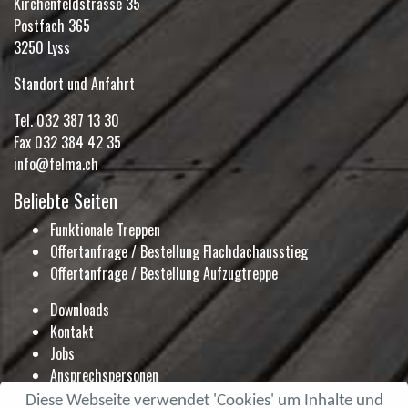
Kirchenfeldstrasse 35
Postfach 365
3250 Lyss
Standort und Anfahrt
Tel.
032 387 13 30
Fax 032 384 42 35
info@felma.ch
Beliebte Seiten
Funktionale Treppen
Offertanfrage / Bestellung Flachdachausstieg
Offertanfrage / Bestellung Aufzugtreppe
Downloads
Kontakt
Jobs
Ansprechspersonen
Ausstellung
Diese Webseite verwendet 'Cookies' um Inhalte und