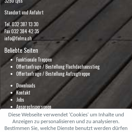
3250 Lyss
Standort und Anfahrt
Tel.
032 387 13 30
Fax 032 384 42 35
info@felma.ch
Beliebte Seiten
Funktionale Treppen
Offertanfrage / Bestellung Flachdachausstieg
Offertanfrage / Bestellung Aufzugtreppe
Downloads
Kontakt
Jobs
Ansprechspersonen
Ausstellung
Diese Webseite verwendet 'Cookies' um Inhalte und
Blog
Anzeigen zu personalisieren und zu analysieren.
Prospekte
Bestimmen Sie, welche Dienste benutzt werden dürfen