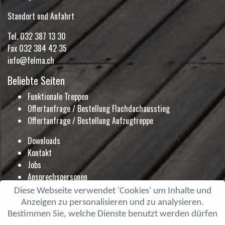
Standort und Anfahrt
Tel.
032 387 13 30
Fax 032 384 42 35
info@felma.ch
Beliebte Seiten
Funktionale Treppen
Offertanfrage / Bestellung Flachdachausstieg
Offertanfrage / Bestellung Aufzugtreppe
Downloads
Kontakt
Jobs
Ansprechspersonen
Ausstellung
Diese Webseite verwendet 'Cookies' um Inhalte und
Blog
Anzeigen zu personalisieren und zu analysieren.
Prospekte
Bestimmen Sie, welche Dienste benutzt werden dürfen