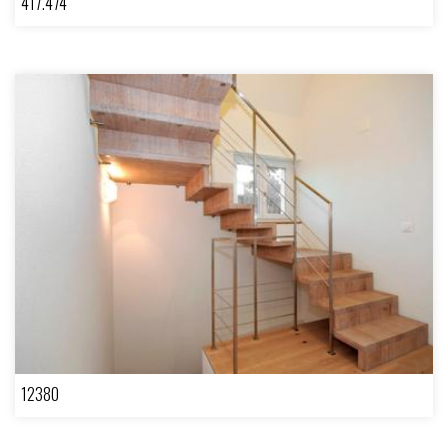
417.474
12380