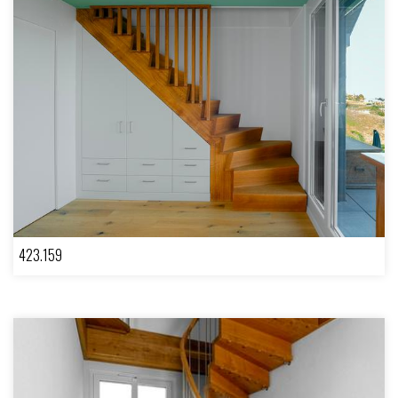
423.159