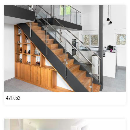
421.052