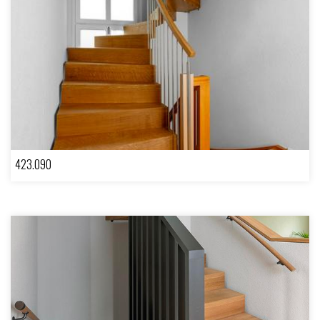
423.090