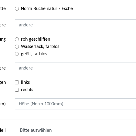
itte
Norm Buche natur / Esche
ere
ung
roh geschliffen
Wasserlack, farblos
geölt, farblos
ere
gen
links
rechts
mm)
ell