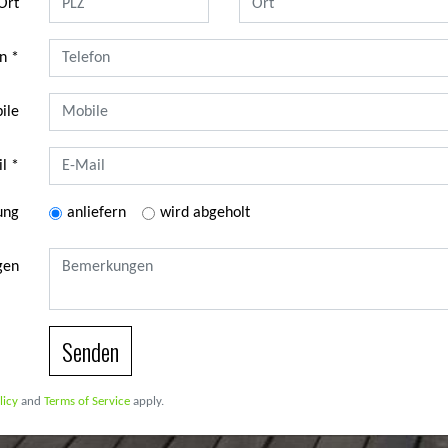
Ort
on
ile
l
ung
anliefern
wird abgeholt
gen
Senden
licy
and
Terms of Service
apply.