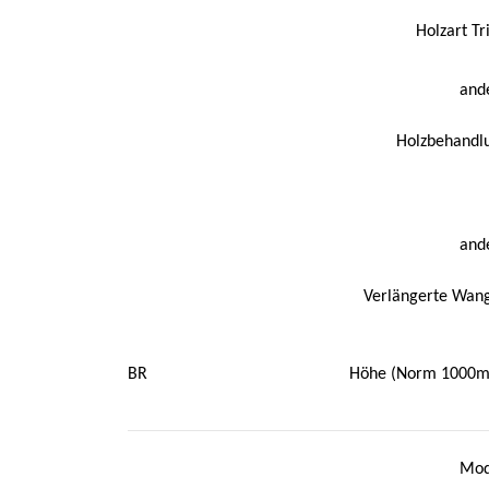
Holzart Tr
and
Holzbehandl
and
Verlängerte Wan
BR
Höhe (Norm 1000
Mod