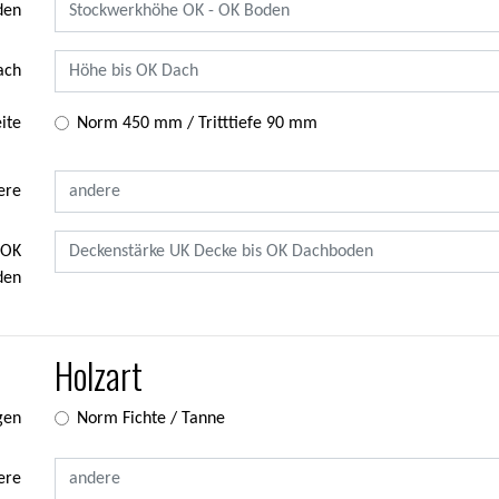
den
ach
ite
Norm 450 mm / Tritttiefe 90 mm
ere
 OK
den
Holzart
gen
Norm Fichte / Tanne
ere