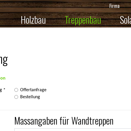
Firma
Holzbau
Treppenbau
Sol
ng
ion
ng
Offertanfrage
Bestellung
Massangaben für Wandtreppen