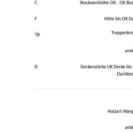
C
Stockwerkhöhe OK - OK Bo
F
Höhe bis OK D
Treppenbre
TB
and
D
Deckenstärke UK Decke bis
Dachbo
Holzart Wan
and