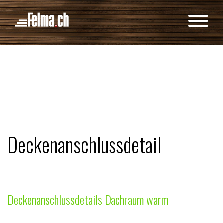
Cookie-Einstellungen
Deckenanschlussdetail
Deckena
nschl
ussdetails Dachraum warm