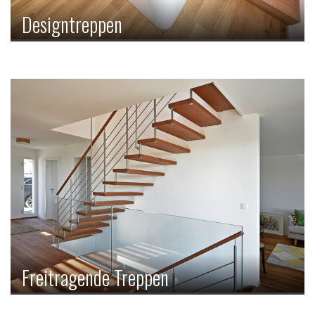
Designtreppen
Wenn Funktionalität auf Wohnkunst trifft, dann nennt man
das eine Designtreppe. Individuelle
Gestaltungselemente machen diese Treppe zu einem
wahren Blickfang.
Freitragende Treppen
Eine Treppe, deren Tritte zu schweben scheinen? Das liegt
daran, dass diese am Geländer befestigt sind. So vermittelt