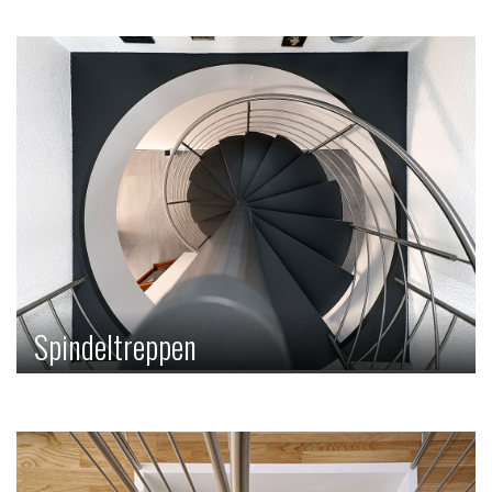
geometrische Form. Meist treffen die Tritt- und Setzstufen
in einem geraden, seltener in einem leicht schrägen
Winkel aufeinander, wodurch das typische Zickzack-Muster
entsteht.
Spindeltreppen
Bei der Spindeltreppe werden die Stufen kreisförmig um
eine zentrale Säule, die sogenannte Spindel, angeordnet.
Dabei kann die Treppe sowohl freistehend im Raum wie
auch an eine Wand angepasst eingebaut werden.